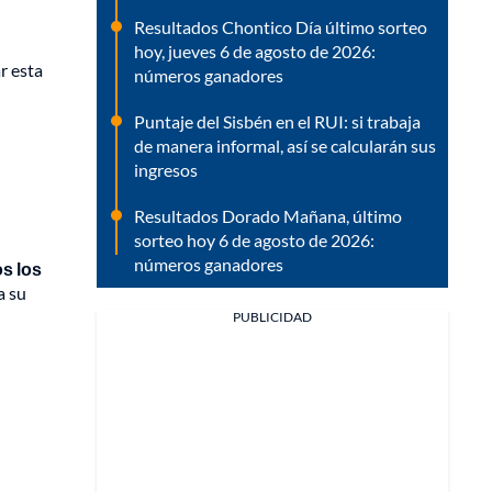
Resultados Chontico Día último sorteo
hoy, jueves 6 de agosto de 2026:
r esta
números ganadores
Puntaje del Sisbén en el RUI: si trabaja
de manera informal, así se calcularán sus
ingresos
Resultados Dorado Mañana, último
sorteo hoy 6 de agosto de 2026:
números ganadores
s los
a su
PUBLICIDAD