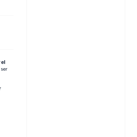
 el
 ser
r