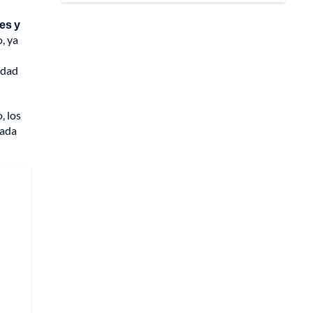
es y
, ya
idad
, los
zada