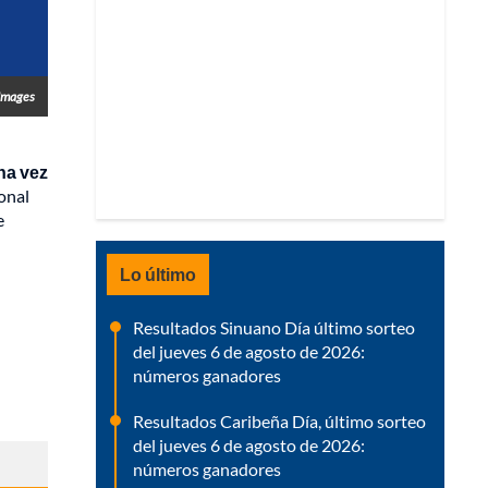
 Images
na vez
onal
e
Lo último
Resultados Sinuano Día último sorteo
del jueves 6 de agosto de 2026:
números ganadores
Resultados Caribeña Día, último sorteo
del jueves 6 de agosto de 2026:
números ganadores