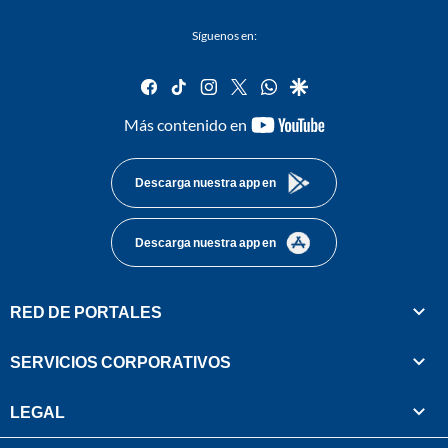
Síguenos en:
facebook
tiktok
instagram
twitter
whatsapp
google
youtube-
Más contenido en
footer
Descarga nuestra app en
Descarga nuestra app en
RED DE PORTALES
SERVICIOS CORPORATIVOS
LEGAL