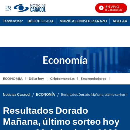
EN VIVO
Noticias Caracol En Vivo
Tendencias:
DÉFICIT FISCAL
MURIÓ ALFONSO LIZARAZO
ABELARDO
PUBLICIDAD
ECONOMÍA
Dólar hoy
Criptomonedas
Emprendedores
/
/
Noticias Caracol
ECONOMÍA
Resultados Dorado Mañana, último sorteo ho
Resultados Dorado
Mañana, último sorteo hoy