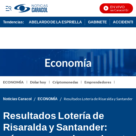
EN VIVO
Noticias Caracol En Vivo
Tendencias:
ABELARDO DE LA ESPRIELLA
GABINETE
ACCIDENTE 
PUBLICIDAD
ECONOMÍA
Dólar hoy
Criptomonedas
Emprendedores
/
/
Noticias Caracol
ECONOMÍA
Resultados Lotería de Risaralda y Santander:
Resultados Lotería de
Risaralda y Santander: