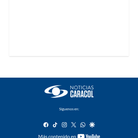
Síguenos en:
facebook
tiktok
instagram
twitter
whatsapp
google
youtube-
Más contenido en