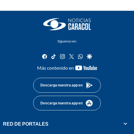
Síguenos en:
facebook
tiktok
instagram
twitter
whatsapp
google
youtube-
Más contenido en
footer
Descarga nuestra app en
Descarga nuestra app en
RED DE PORTALES