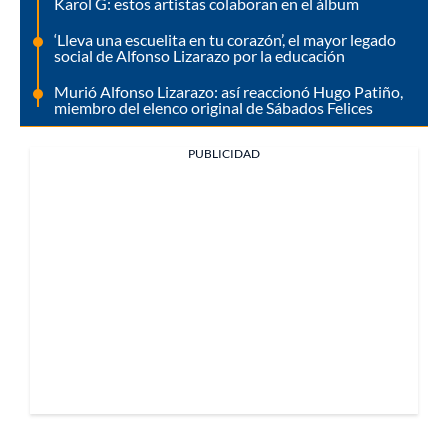
Karol G: estos artistas colaboran en el álbum
‘Lleva una escuelita en tu corazón’, el mayor legado
social de Alfonso Lizarazo por la educación
Murió Alfonso Lizarazo: así reaccionó Hugo Patiño,
miembro del elenco original de Sábados Felices
PUBLICIDAD