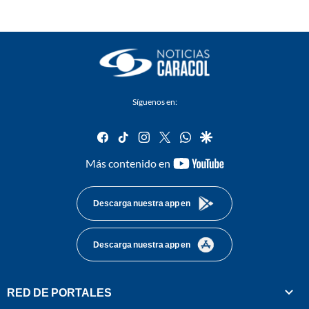
Síguenos en:
facebook
tiktok
instagram
twitter
whatsapp
google
youtube-
Más contenido en
footer
Descarga nuestra app en
Descarga nuestra app en
RED DE PORTALES