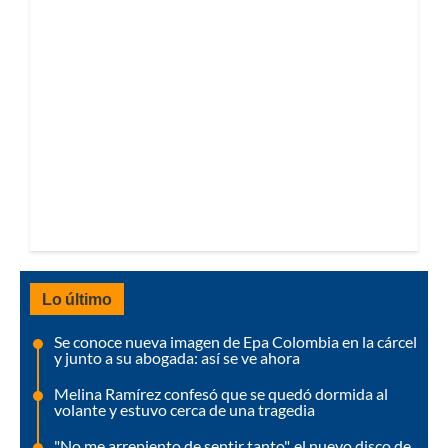
Lo último
Se conoce nueva imagen de Epa Colombia en la cárcel
y junto a su abogada: así se ve ahora
Melina Ramírez confesó que se quedó dormida al
volante y estuvo cerca de una tragedia
"No me arrepiento de sentir tanto", el nuevo disco de