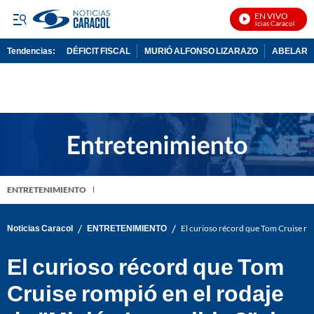
EN VIVO
Noticias Caracol En Viv
Tendencias:
DÉFICIT FISCAL
MURIÓ ALFONSO LIZARAZO
ABELARDO
PUBLICIDAD
ENTRETENIMIENTO
/
/
Noticias Caracol
ENTRETENIMIENTO
El curioso récord que Tom Cruise rom
El curioso récord que Tom
Cruise rompió en el rodaje