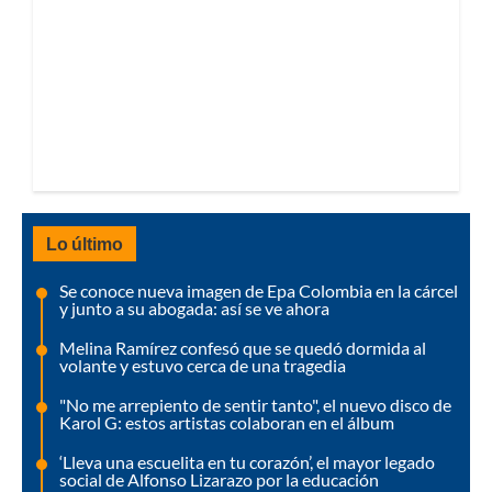
Lo último
Se conoce nueva imagen de Epa Colombia en la cárcel
y junto a su abogada: así se ve ahora
Melina Ramírez confesó que se quedó dormida al
volante y estuvo cerca de una tragedia
"No me arrepiento de sentir tanto", el nuevo disco de
Karol G: estos artistas colaboran en el álbum
‘Lleva una escuelita en tu corazón’, el mayor legado
social de Alfonso Lizarazo por la educación