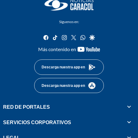
Síguenos en:
facebook
tiktok
instagram
twitter
whatsapp
google
youtube-
Más contenido en
footer
Descarga nuestra app en
Descarga nuestra app en
RED DE PORTALES
SERVICIOS CORPORATIVOS
LEGAL