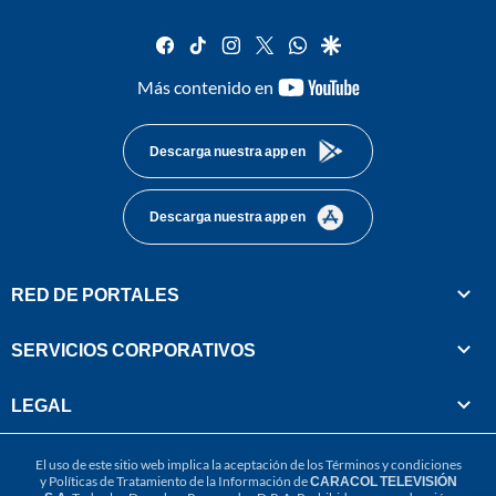
facebook
tiktok
instagram
twitter
whatsapp
google
youtube-
Más contenido en
footer
Descarga nuestra app en
Descarga nuestra app en
RED DE PORTALES
SERVICIOS CORPORATIVOS
LEGAL
El uso de este sitio web implica la aceptación de los
Términos y condiciones
y
Políticas de Tratamiento de la Información
de
CARACOL TELEVISIÓN