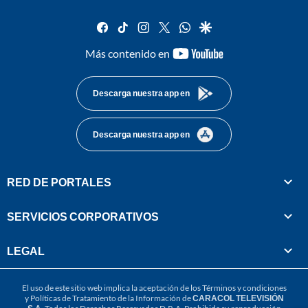
facebook
tiktok
instagram
twitter
whatsapp
google
youtube-
Más contenido en
footer
Descarga nuestra app en
Descarga nuestra app en
RED DE PORTALES
SERVICIOS CORPORATIVOS
LEGAL
El uso de este sitio web implica la aceptación de los
Términos y condiciones
y
Políticas de Tratamiento de la Información
de
CARACOL TELEVISIÓN