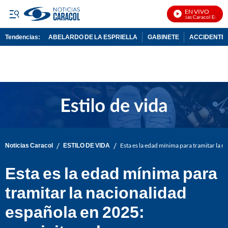
EN VIVO
Noticias Caracol En Vivo
Tendencias:
ABELARDO DE LA ESPRIELLA
GABINETE
ACCIDENTE 
PUBLICIDAD
/
/
Noticias Caracol
ESTILO DE VIDA
Esta es la edad mínima para tramitar la n
Esta es la edad mínima para
tramitar la nacionalidad
española en 2025: