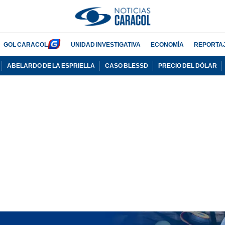
GOL CARACOL
UNIDAD INVESTIGATIVA
ECONOMÍA
REPORTA
ABELARDO DE LA ESPRIELLA
CASO BLESSD
PRECIO DEL DÓLAR
PUBLICIDAD