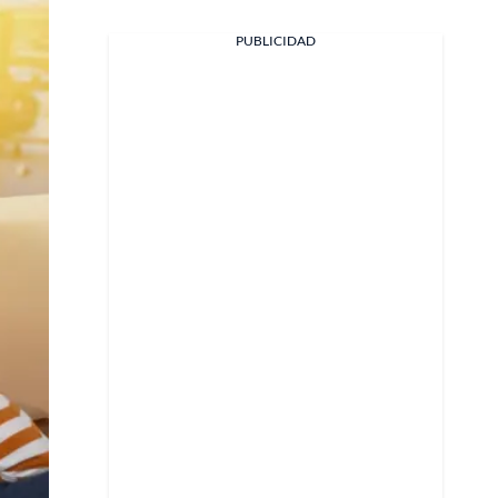
PUBLICIDAD
Facebook
X
Whatsapp
Copiar enlace
Telegram
LinkedIn