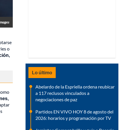
Images
ptarse
ies o
ción,
Lo último
Abelardo de la Espriella ordena reubicar
 como
a 117 reclusos vinculados a
nes,
negociaciones de paz
aptar
os
Partidos EN VIVO HOY 8 de agosto del
2026: horarios y programación por TV