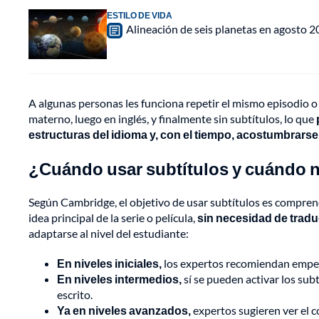
ESTILO DE VIDA
Alineación de seis planetas en agosto 2
A algunas personas les funciona repetir el mismo episodio 
materno, luego en inglés, y finalmente sin subtítulos, lo que
estructuras del idioma y, con el tiempo, acostumbrarse
¿Cuándo usar subtítulos y cuándo 
Según Cambridge, el objetivo de usar subtítulos es comprende
idea principal de la serie o película,
sin necesidad de traduc
adaptarse al nivel del estudiante:
En niveles iniciales,
los expertos recomiendan empeza
En niveles intermedios,
sí se pueden activar los subtí
escrito.
Ya en niveles avanzados,
expertos sugieren ver el 