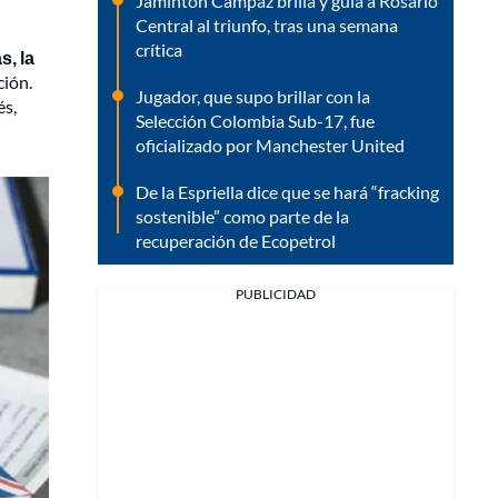
Jaminton Campaz brilla y guía a Rosario
Central al triunfo, tras una semana
crítica
s, la
ción.
Jugador, que supo brillar con la
és,
Selección Colombia Sub-17, fue
oficializado por Manchester United
De la Espriella dice que se hará “fracking
sostenible” como parte de la
recuperación de Ecopetrol
PUBLICIDAD