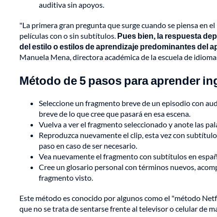
auditiva sin apoyos.
"La primera gran pregunta que surge cuando se piensa en el us
películas con o sin subtítulos.
Pues bien, la respuesta de
del estilo o estilos de aprendizaje predominantes del a
Manuela Mena, directora académica de la escuela de idiom
Método de 5 pasos para aprender ing
Seleccione un fragmento breve de un episodio con audi
breve de lo que cree que pasará en esa escena.
Vuelva a ver el fragmento seleccionado y anote las pa
Reproduzca nuevamente el clip, esta vez con subtítulos 
paso en caso de ser necesario.
Vea nuevamente el fragmento con subtítulos en españ
Cree un glosario personal con términos nuevos, acomp
fragmento visto.
Este método es conocido por algunos como el "método Netflix
que no se trata de sentarse frente al televisor o celular de m