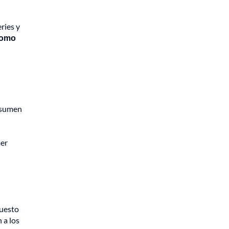
ries y
 como
resumen
mer
puesto
 a los