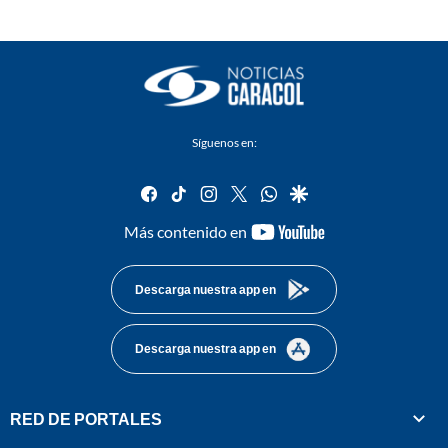
Síguenos en:
facebook
tiktok
instagram
twitter
whatsapp
google
youtube-
Más contenido en
footer
Descarga nuestra app en
Descarga nuestra app en
RED DE PORTALES