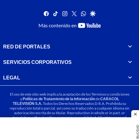
facebook
tiktok
instagram
twitter
whatsapp
google
youtube-
Más contenido en
footer
RED DE PORTALES
SERVICIOS CORPORATIVOS
LEGAL
El uso de este sitio web implica la aceptación de los
Términos y condiciones
y
Políticas de Tratamiento de la Información
de
CARACOL
TELEVISIÓN S.A.
Todos los Derechos Reservados D.R.A. Prohibida su
reproducción total o parcial, así como su traducción a cualquier idioma sin
autorización escrita de su titular. Reproduction in whole or in part, or
cl
translation without written permission is prohibited. All rights reserved
2025.
PUBLICIDA
MIEMBRO DE: