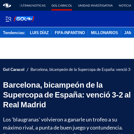
ÚLTIMAS NOTICAS
GOL CARACOL
UNIDAD INVESTIGATIVA
NOTICIAS
Tendencias:
LUIS DÍAZ
FIFA-INFANTINO
MILLONARIOS
JAM
PUBLICIDAD
/
Gol Caracol
Barcelona, bicampeón de la Supercopa de España: venció 3-2
Barcelona, bicampeón de la
Supercopa de España: venció 3-2 al
Real Madrid
Los 'blaugranas' volvieron a ganarle un trofeo a su
máximo rival, a punta de buen juego y contundencia.