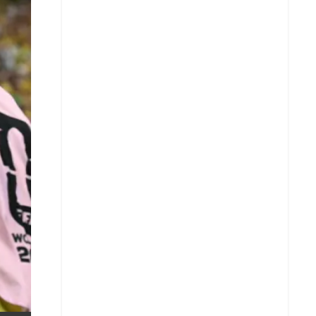
X
Whatsapp