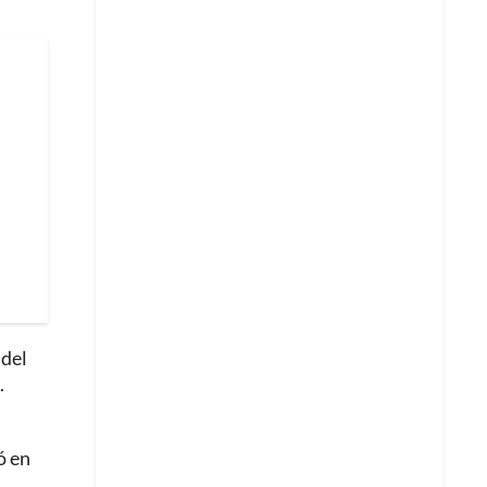
 del
.
ó en