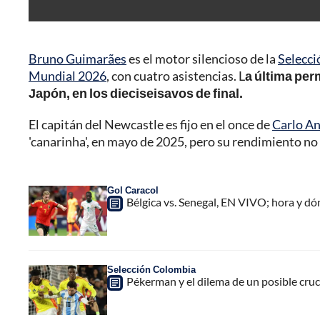
Bruno Guimarães
es el motor silencioso de la
Selecci
Mundial 2026
, con cuatro asistencias. L
a última per
Japón, en los dieciseisavos de final.
El capitán del Newcastle es fijo en el once de
Carlo An
'canarinha', en mayo de 2025, pero su rendimiento n
Gol Caracol
Bélgica vs. Senegal, EN VIVO; hora y d
Selección Colombia
Pékerman y el dilema de un posible cruc