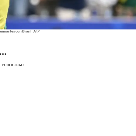
uimarães con Brasil
AFP
..
PUBLICIDAD