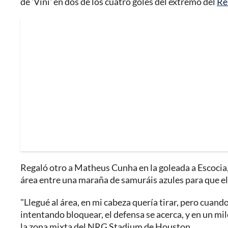
de 'Vini' en dos de los cuatro goles del extremo del
Re
Regaló otro a Matheus Cunha en la goleada a Escocia, e
área entre una maraña de samuráis azules para que el 
"Llegué al área, en mi cabeza quería tirar, pero cuan
intentando bloquear, el defensa se acerca, y en un mil
la zona mixta del NRG Stadium de Houston.