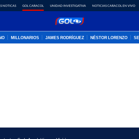
S NOTICAS
GOL CARACOL
UNIDAD INVESTIGATIVA
NOTICIAS CARACOL EN VIVO
INO
MILLONARIOS
JAMES RODRÍGUEZ
NÉSTOR LORENZO
SE
PUBLICIDAD