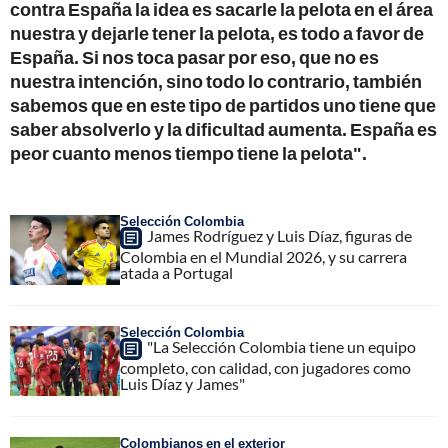
contra España la idea es sacarle la pelota en el área
nuestra y dejarle tener la pelota, es todo a favor de
España. Si nos toca pasar por eso, que no es
nuestra intención, sino todo lo contrario, también
sabemos que en este tipo de partidos uno tiene que
saber absolverlo y la dificultad aumenta. España es
peor cuanto menos tiempo tiene la pelota".
Selección Colombia
James Rodríguez y Luis Díaz, figuras de
Colombia en el Mundial 2026, y su carrera
atada a Portugal
Selección Colombia
"La Selección Colombia tiene un equipo
completo, con calidad, con jugadores como
Luis Díaz y James"
Colombianos en el exterior