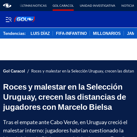
ÚLTIMAS NOTICAS
GOL CARACOL
UNIDAD INVESTIGATIVA
NOTICIAS
Tendencias:
LUIS DÍAZ
FIFA-INFANTINO
MILLONARIOS
JAM
PUBLICIDAD
/
Gol Caracol
Roces y malestar en la Selección Uruguay, crecen las distanc
Roces y malestar en la Selección
Uruguay, crecen las distancias de
jugadores con Marcelo Bielsa
Tras el empate ante Cabo Verde, en Uruguay creció el
malestar interno: jugadores habrían cuestionado la