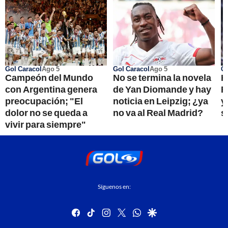
Gol Caracol
Ago 5
Gol Caracol
Ago 5
Go
Campeón del Mundo
No se termina la novela
H
con Argentina genera
de Yan Diomande y hay
R
preocupación; "El
noticia en Leipzig; ¿ya
y
dolor no se queda a
no va al Real Madrid?
s
vivir para siempre"
Síguenos en:
facebook
tiktok
instagram
twitter
whatsapp
google