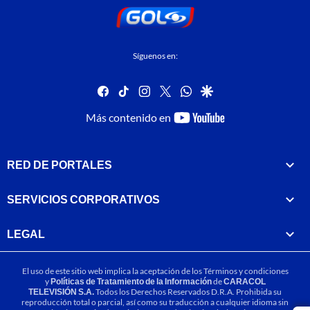
Síguenos en:
facebook
tiktok
instagram
twitter
whatsapp
google
youtube-
Más contenido en
footer
RED DE PORTALES
SERVICIOS CORPORATIVOS
LEGAL
El uso de este sitio web implica la aceptación de los
Términos y condiciones
y
Políticas de Tratamiento de la Información
de
CARACOL
TELEVISIÓN S.A.
Todos los Derechos Reservados D.R.A. Prohibida su
reproducción total o parcial, así como su traducción a cualquier idioma sin