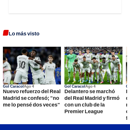
Lo más visto
Gol Caracol
Ago 4
Gol Caracol
Ago 4
Go
Nuevo refuerzo del Real
Delantero se marchó
I
Madrid se confesó; "no
del Real Madrid y firmó
d
me lo pensé dos veces"
con un club de la
r
Premier League
o
f