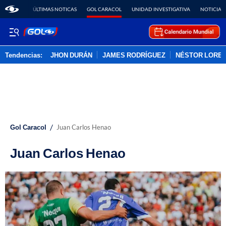
ÚLTIMAS NOTICAS
GOL CARACOL
UNIDAD INVESTIGATIVA
NOTICIAS
Tendencias:
JHON DURÁN
JAMES RODRÍGUEZ
NÉSTOR LORE
PUBLICIDAD
/
Gol Caracol
Juan Carlos Henao
Juan Carlos Henao