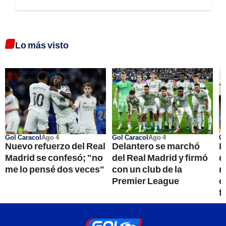
Lo más visto
Gol Caracol
Ago 4
Gol Caracol
Ago 4
Go
Nuevo refuerzo del Real
Delantero se marchó
I
Madrid se confesó; "no
del Real Madrid y firmó
d
me lo pensé dos veces"
con un club de la
r
Premier League
o
f