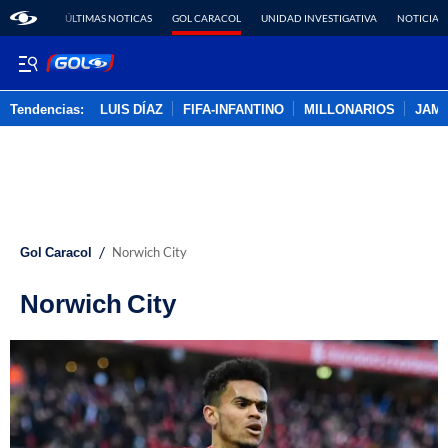
ÚLTIMAS NOTICAS
GOL CARACOL
UNIDAD INVESTIGATIVA
NOTICIAS
Tendencias:
LUIS DÍAZ
FIFA-INFANTINO
MILLONARIOS
JAM
PUBLICIDAD
/
Gol Caracol
Norwich City
Norwich City