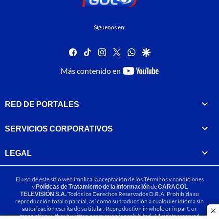
Síguenos en:
facebook
tiktok
instagram
twitter
whatsapp
google
youtube-
Más contenido en
footer
RED DE PORTALES
SERVICIOS CORPORATIVOS
LEGAL
El uso de este sitio web implica la aceptación de los
Términos y condiciones
y
Políticas de Tratamiento de la Información
de
CARACOL
TELEVISIÓN S.A.
Todos los Derechos Reservados D.R.A. Prohibida su
reproducción total o parcial, así como su traducción a cualquier idioma sin
autorización escrita de su titular. Reproduction in whole or in part, or
cl
translation without written permission is prohibited. All rights reserved