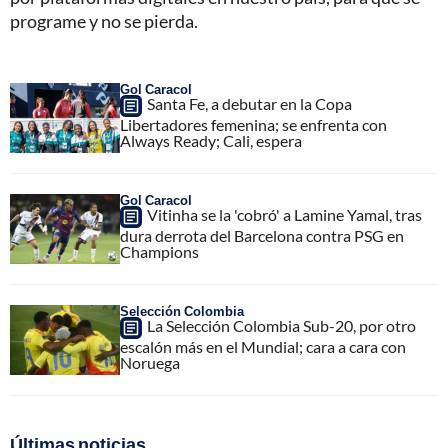
programe y no se pierda.
Gol Caracol
Santa Fe, a debutar en la Copa
Libertadores femenina; se enfrenta con
Always Ready; Cali, espera
Gol Caracol
Vitinha se la 'cobró' a Lamine Yamal, tras
dura derrota del Barcelona contra PSG en
Champions
Selección Colombia
La Selección Colombia Sub-20, por otro
escalón más en el Mundial; cara a cara con
Noruega
Últimas noticias