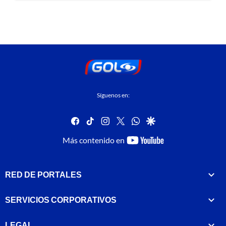
Síguenos en:
facebook
tiktok
instagram
twitter
whatsapp
google
youtube-
Más contenido en
footer
RED DE PORTALES
SERVICIOS CORPORATIVOS
LEGAL