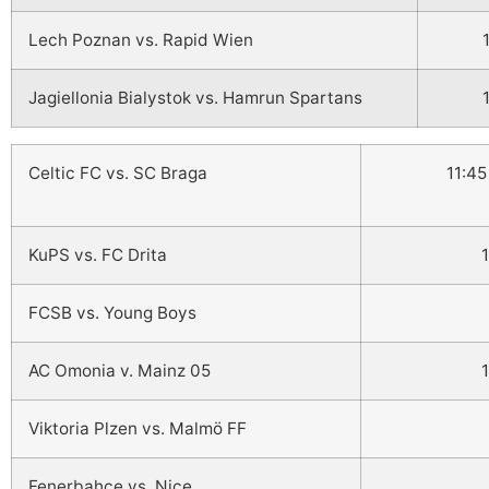
Lech Poznan vs. Rapid Wien
Jagiellonia Bialystok vs. Hamrun Spartans
Celtic FC vs. SC Braga
11:45
KuPS vs. FC Drita
FCSB vs. Young Boys
AC Omonia v. Mainz 05
Viktoria Plzen vs. Malmö FF
Fenerbahçe vs. Nice