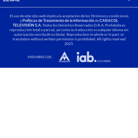
El uso de este sitio web implica la aceptación de los
Términos y condiciones
y
Políticas de Tratamiento de la Información
de
CARACOL
TELEVISIÓN S.A.
Todos los Derechos Reservados D.R.A. Prohibida su
reproducción total o parcial, así como su traducción a cualquier idioma sin
autorización escrita de su titular. Reproduction in whole or in part, or
translation without written permission is prohibited. All rights reserved
2025.
MIEMBRO DE: