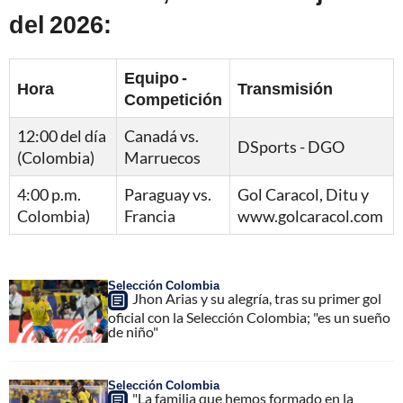
del 2026:
Equipo -
Hora
Transmisión
Competición
12:00 del día
Canadá vs.
DSports - DGO
(Colombia)
Marruecos
4:00 p.m.
Paraguay vs.
Gol Caracol, Ditu y
Colombia)
Francia
www.golcaracol.com
Selección Colombia
Jhon Arias y su alegría, tras su primer gol
oficial con la Selección Colombia; "es un sueño
de niño"
Selección Colombia
"La familia que hemos formado en la