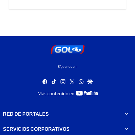
Síguenos en:
facebook
tiktok
instagram
twitter
whatsapp
google
youtube-
Más contenido en
footer
RED DE PORTALES
SERVICIOS CORPORATIVOS