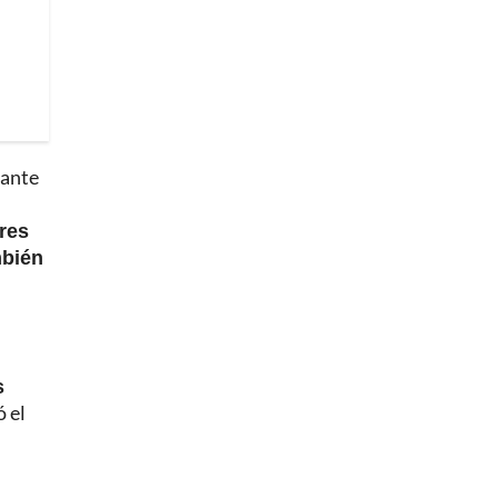
 ante
ores
mbién
s
ó el