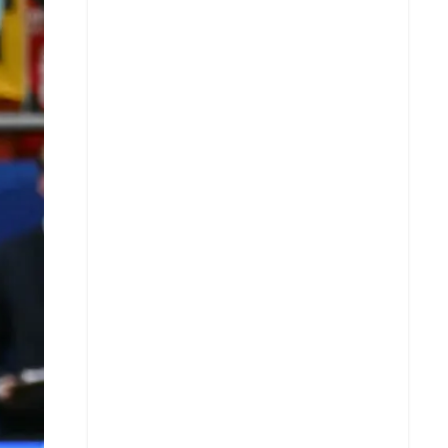
X
Whatsapp