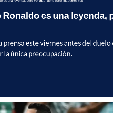
do es una leyenda, pero Portugal tiene otros jugadores top"
 Ronaldo es una leyenda, p
 prensa este viernes antes del duelo 
r la única preocupación.