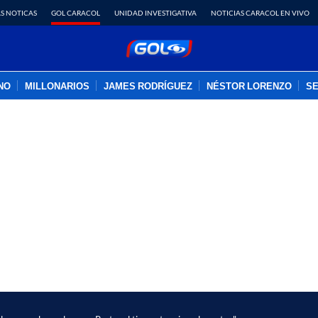
S NOTICAS
GOL CARACOL
UNIDAD INVESTIGATIVA
NOTICIAS CARACOL EN VIVO
INO
MILLONARIOS
JAMES RODRÍGUEZ
NÉSTOR LORENZO
SE
PUBLICIDAD