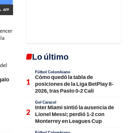
.
AFP.
vencer
la
o
Lo último
 del
Fútbol Colombiano
Cómo quedó la tabla de
galo
posiciones de la Liga BetPlay II-
2026, tras Pasto 0-2 Cali
Gol Caracol
Inter Miami sintió la ausencia de
Lionel Messi; perdió 1-2 con
Monterrey en Leagues Cup
Fútbol Colombiano