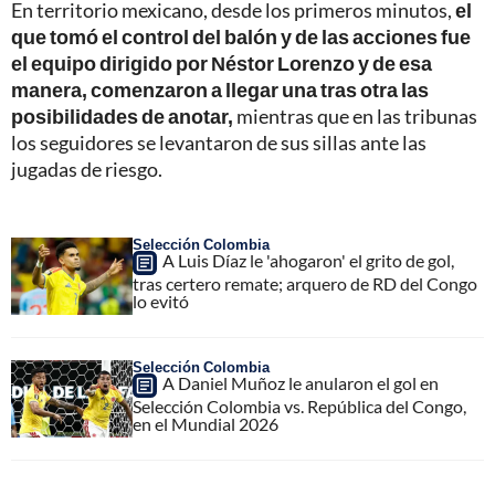
En territorio mexicano, desde los primeros minutos,
el
que tomó el control del balón y de las acciones fue
el equipo dirigido por Néstor Lorenzo y de esa
manera, comenzaron a llegar una tras otra las
posibilidades de anotar,
mientras que en las tribunas
los seguidores se levantaron de sus sillas ante las
jugadas de riesgo.
Selección Colombia
A Luis Díaz le 'ahogaron' el grito de gol,
tras certero remate; arquero de RD del Congo
lo evitó
Selección Colombia
A Daniel Muñoz le anularon el gol en
Selección Colombia vs. República del Congo,
en el Mundial 2026