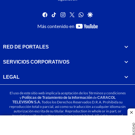
facebook
tiktok
instagram
twitter
whatsapp
google
youtube-
Más contenido en
footer
RED DE PORTALES
SERVICIOS CORPORATIVOS
LEGAL
El uso de este sitio web implica la aceptación de los
Términos y condiciones
y
Políticas de Tratamiento de la Información
de
CARACOL
TELEVISIÓN S.A.
Todos los Derechos Reservados D.R.A. Prohibida su
reproducción total o parcial, así como su traducción a cualquier idioma sin
autorización escrita de su titular. Reproduction in whole or in part, or
cl
translation without written permission is prohibited. All rights reserved
2025.
PUBLICIDA
MIEMBRO DE: