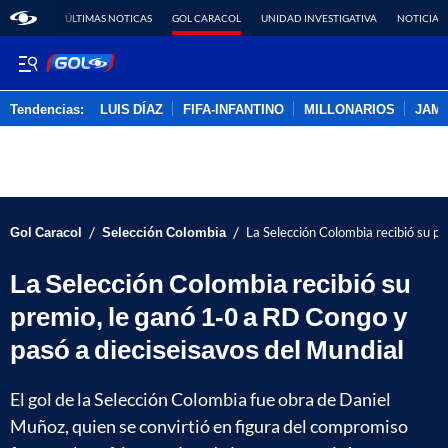
ÚLTIMAS NOTICAS
GOL CARACOL
UNIDAD INVESTIGATIVA
NOTICIAS
Tendencias:
LUIS DÍAZ
FIFA-INFANTINO
MILLONARIOS
JAM
PUBLICIDAD
/
/
Gol Caracol
Selección Colombia
La Selección Colombia recibió su p
La Selección Colombia recibió su
premio, le ganó 1-0 a RD Congo y
pasó a dieciseisavos del Mundial
El gol de la Selección Colombia fue obra de Daniel
Muñoz, quien se convirtió en figura del compromiso