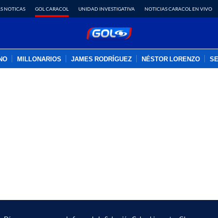
S NOTICAS
GOL CARACOL
UNIDAD INVESTIGATIVA
NOTICIAS CARACOL EN VIVO
INO
MILLONARIOS
JAMES RODRÍGUEZ
NÉSTOR LORENZO
SE
PUBLICIDAD