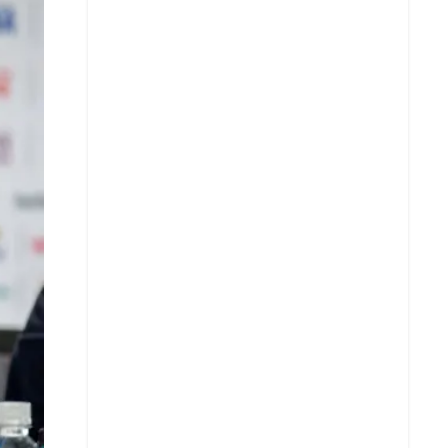
X
Whatsapp