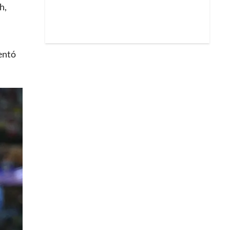
h,
entó