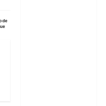
o de
que