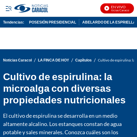
EN VIVO
Noticias Caracol En V
Tendencias:
POSESIÓN PRESIDENCIAL
ABELARDO DE LA ESPRIELLA
PUBLICIDAD
/
/
/
Noticias Caracol
LA FINCA DE HOY
Capítulos
Cultivo de espirulina: l
Cultivo de espirulina: la
microalga con diversas
propiedades nutricionales
El cultivo de espirulina se desarrolla en un medio
altamente alcalino. Los estanques constan de agua
potable y sales minerales. Conozca cuáles son los