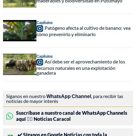
maderables y biodiversidad en Putumayo
Capítulos
Patógeno afecta al cultivo de banano: vea
cómo prevenirlo y eliminarlo
Capítulos
Así debe ser el aprovechamiento de los
recursos naturales en una explotación
ganadera
Síganos en nuestro
WhatsApp Channel
, para recibir las
noticias de mayor interés
Suscríbase a nuestro canal de WhatsApp Channels
aquí 👉🏻 Noticias Caracol
✔️ Síganos en Google Noticias con toda la