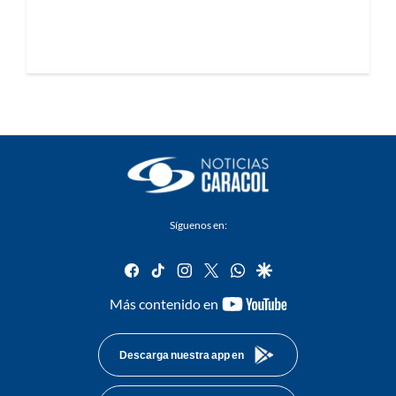
Síguenos en:
facebook
tiktok
instagram
twitter
whatsapp
google
youtube-
Más contenido en
footer
Descarga nuestra app en