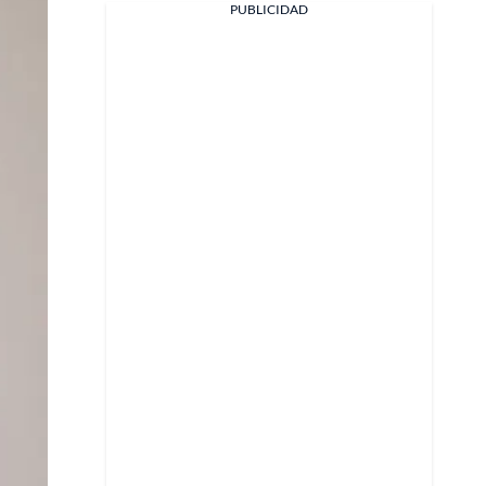
PUBLICIDAD
Facebook
X
Whatsapp
Copiar enlace
Telegram
LinkedIn