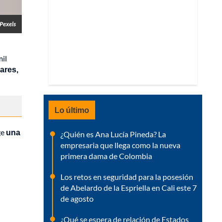
 Pexels
mil
lares,
Lo último
ge
una
¿Quién es Ana Lucía Pineda? La
empresaria que llega como la nueva
primera dama de Colombia
Los retos en seguridad para la posesión
de Abelardo de la Espriella en Cali este 7
de agosto
¿Qué se espera de relación de Estados