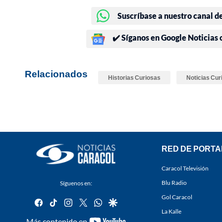
Suscríbase a nuestro canal d
✔️ Síganos en Google Noticias
Relacionados
Historias Curiosas
Noticias Cur
RED DE PORTA
Caracol Televisión
Blu Radio
Síguenos en:
Gol Caracol
facebook
tiktok
instagram
twitter
whatsapp
google
La Kalle
youtube-
Más contenido en