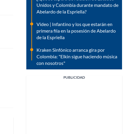
Unidos y Colombia durante mandato de
Abelardo de la Espriella?
Video | Infantino y los que estarán en
primera fila en la posesión de Abelardo
de la Espriella
Kraken Sinfónico arranca gira por
Colombia: "Elkin sigue haciendo música
con nosotros"
PUBLICIDAD