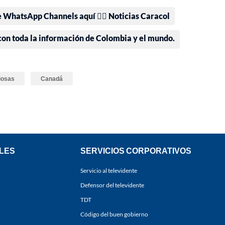
e WhatsApp Channels aquí 👉🏻 Noticias Caracol
 con toda la información de Colombia y el mundo.
iosas
Canadá
LES
SERVICIOS CORPORATIVOS
Servicio al televidente
Defensor del televidente
TDT
Código del buen gobierno