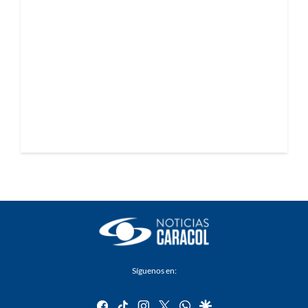
Síguenos en:
facebook
tiktok
instagram
twitter
whatsapp
google