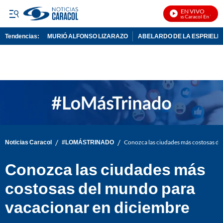
EN VIVO
Noticias Caracol En Vivo
Tendencias:
MURIÓ ALFONSO LIZARAZO
ABELARDO DE LA ESPRIELL
PUBLICIDAD
/
/
Noticias Caracol
#LOMÁSTRINADO
Conozca las ciudades más costosas de
Conozca las ciudades más
costosas del mundo para
vacacionar en diciembre