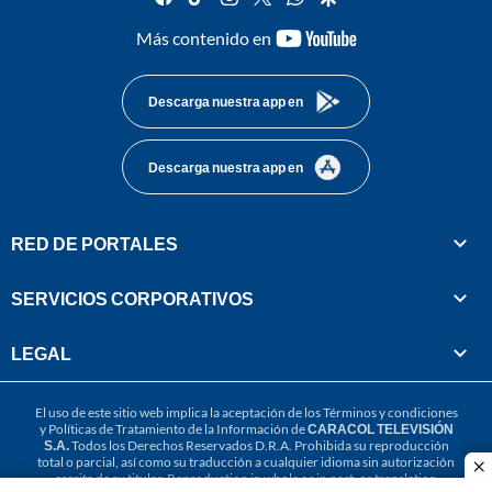
youtube-
Más contenido en
footer
Descarga nuestra app en
Descarga nuestra app en
RED DE PORTALES
SERVICIOS CORPORATIVOS
LEGAL
El uso de este sitio web implica la aceptación de los
Términos y condiciones
y
Políticas de Tratamiento de la Información
de
CARACOL TELEVISIÓN
S.A.
Todos los Derechos Reservados D.R.A. Prohibida su reproducción
total o parcial, así como su traducción a cualquier idioma sin autorización
cl
escrita de su titular. Reproduction in whole or in part, or translation