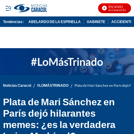
EN VIVO
Noticias Caracol En Vivo
Tendencias:
ABELARDO DE LA ESPRIELLA
GABINETE
ACCIDENTE 
PUBLICIDAD
/
/
Noticias Caracol
#LOMÁSTRINADO
Plata de Mari Sánchez en París dejó hi
Plata de Mari Sánchez en
París dejó hilarantes
memes: ¿es la verdadera