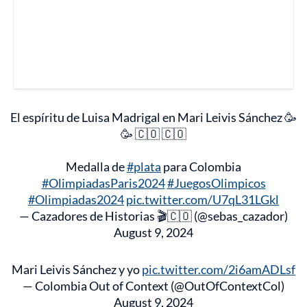
El espíritu de Luisa Madrigal en Mari Leivis Sánchez 🥳
🥳 🇨🇴 🇨🇴
Medalla de
#plata
para Colombia
#OlimpiadasParis2024
#JuegosOlimpicos
#Olimpiadas2024
pic.twitter.com/U7qL31LGkl
— Cazadores de Historias 🎬🇨🇴 (@sebas_cazador)
August 9, 2024
Mari Leivis Sánchez y yo
pic.twitter.com/2i6amADLsf
— Colombia Out of Context (@OutOfContextCol)
August 9, 2024