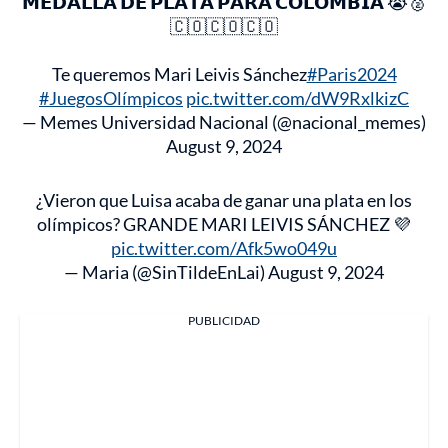
𝗠𝗘𝗗𝗔𝗟𝗟𝗔 𝗗𝗘 𝗣𝗟𝗔𝗧𝗔 𝗣𝗔𝗥𝗔 𝗖𝗢𝗟𝗢𝗠𝗕𝗜𝗔 😭🥈
🇨🇴🇨🇴🇨🇴
Te queremos Mari Leivis Sánchez
#Paris2024
#JuegosOlímpicos
pic.twitter.com/dW9RxlkizC
— Memes Universidad Nacional (@nacional_memes)
August 9, 2024
¿Vieron que Luisa acaba de ganar una plata en los
olímpicos? GRANDE MARI LEIVIS SÁNCHEZ 💜
pic.twitter.com/Afk5wo049u
— Maria (@SinTildeEnLai)
August 9, 2024
PUBLICIDAD