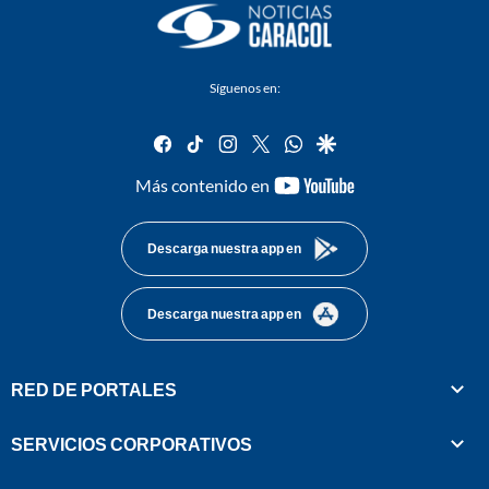
Síguenos en:
facebook
tiktok
instagram
twitter
whatsapp
google
youtube-
Más contenido en
footer
Descarga nuestra app en
Descarga nuestra app en
RED DE PORTALES
SERVICIOS CORPORATIVOS