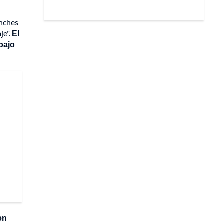
Inches
je".
El
bajo
en