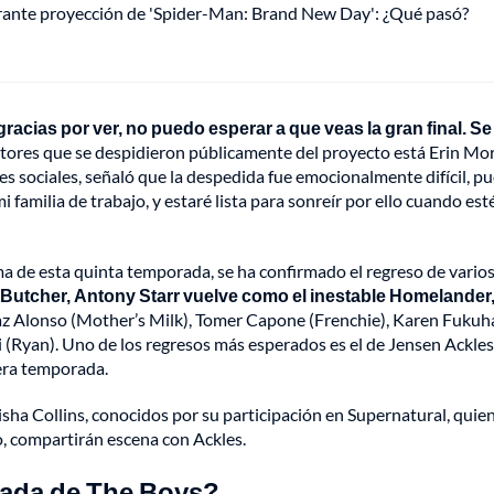
urante proyección de 'Spider-Man: Brand New Day': ¿Qué pasó?
: gracias por ver, no puedo esperar a que veas la gran final. Se
ctores que se despidieron públicamente del proyecto está Erin Mor
es sociales, señaló que la despedida fue emocionalmente difícil, pu
amilia de trabajo, y estaré lista para sonreír por ello cuando esté 
a de esta quinta temporada, se ha confirmado el regreso de vario
 Butcher, Antony Starr vuelve como el inestable Homelander,
z Alonso (Mother’s Milk), Tomer Capone (Frenchie), Karen Fukuh
i (Ryan). Uno de los regresos más esperados es el de Jensen Ackle
cera temporada.
sha Collins, conocidos por su participación en Supernatural, quie
, compartirán escena con Ackles.
rada de The Boys?