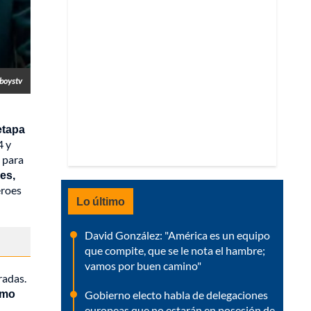
boystv
etapa
4 y
s para
es,
éroes
Lo último
David González: "América es un equipo
que compite, que se le nota el hambre;
vamos por buen camino"
radas.
omo
Gobierno electo habla de delegaciones
europeas que no estarán en posesión de