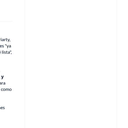
iarty,
es "ya
lista",
s
 y
ara
s como
nes