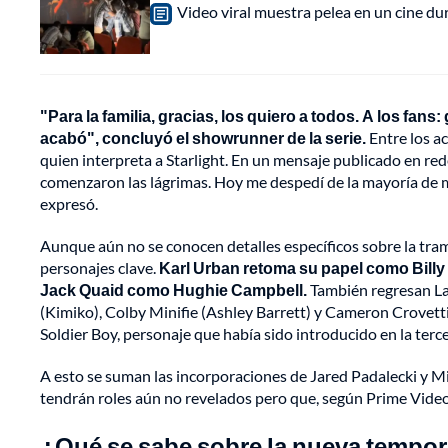
Video viral muestra pelea en un cine d
"Para la familia, gracias, los quiero a todos. A los fans
acabó", concluyó el showrunner de la serie.
Entre los a
quien interpreta a Starlight. En un mensaje publicado en red
comenzaron las lágrimas. Hoy me despedí de la mayoría de mi f
expresó.
Aunque aún no se conocen detalles específicos sobre la tram
personajes clave.
Karl Urban retoma su papel como Billy
Jack Quaid como Hughie Campbell.
También regresan La
(Kimiko), Colby Minifie (Ashley Barrett) y Cameron Crovett
Soldier Boy, personaje que había sido introducido en la ter
A esto se suman las incorporaciones de Jared Padalecki y Mi
tendrán roles aún no revelados pero que, según Prime Video
¿Qué se sabe sobre la nueva tempo