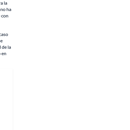
a la
 no ha
e con
 caso
he
 de la
o en