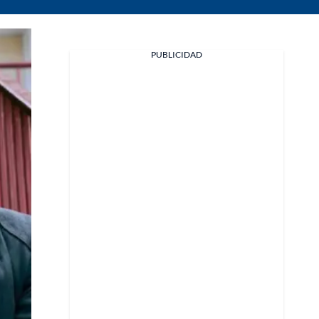
PUBLICIDAD
Facebook
X
Whatsapp
Copiar enlace
Telegram
LinkedIn