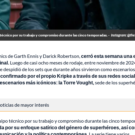
 técnico por su trabajo y compromiso durante las cinco temporadas. -
Instagram: @the
ómics de Garth Ennis y Darick Robertson,
cerró esta semana una 
inal.
Luego de casi ocho meses de rodaje, entre noviembre de 202
se despidió de los sets que durante años sirvieron como escenario
 confirmado por el propio Kripke a través de sus redes social
cenarios más icónicos: la Torre Vought,
sede de los superh
 noticias de mayor interés
quipo técnico por su trabajo y compromiso durante las cinco tempo
a por su enfoque satírico del género de superhéroes, así c
unicación y la política contemporánea.
La serie tiene varios