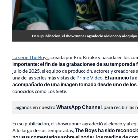
En su publicación, el showrunner agradeció al elenco y al equipo
La serie The Boys
, creada por Eric Kripke y basada en los c
importante: el fin de las grabaciones de su temporada f
julio de 2025, el equipo de producción, actores y creadores 
una de las series más vistas de
Prime Video
.
El anuncio fue
acompañado de una imagen tomada desde uno de los es
conocidos como Los Siete.
Síganos en nuestro
WhatsApp Channel
, para recibir las
En su publicación, el showrunner agradeció al elenco y al e
A lo largo de sus temporadas,
The Boys ha sido reconocid
por sus comentarios sobre el poder, los medios de com