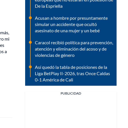
De la Espriella
Acusan a hombre por presuntamente
simular un accidente que ocultó
asesinato de una mujer y un bebé
emás,
ro mi
Caracol recibió política para prevención,
 es
atención y eliminación del acoso y de
os a
violencias de género
Así quedó la tabla de posiciones de la
Liga BetPlay II-2026, tras Once Caldas
0-1 América de Cali
PUBLICIDAD