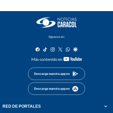
Síguenos en:
facebook
tiktok
instagram
twitter
whatsapp
google
youtube-
Más contenido en
footer
Descarga nuestra app en
Descarga nuestra app en
RED DE PORTALES