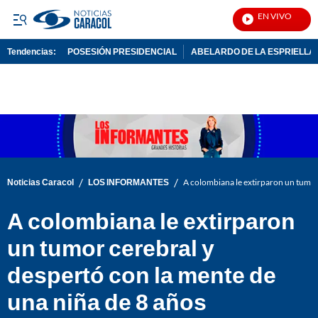
EN VIVO
Noti
Tendencias:
POSESIÓN PRESIDENCIAL
ABELARDO DE LA ESPRIELLA
PUBLICIDAD
/
/
Noticias Caracol
LOS INFORMANTES
A colombiana le extirparon un tumor
A colombiana le extirparon
un tumor cerebral y
despertó con la mente de
una niña de 8 años