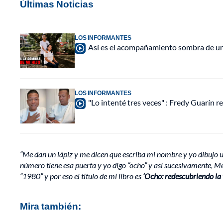
Últimas Noticias
LOS INFORMANTES
Así es el acompañamiento sombra de una
LOS INFORMANTES
"Lo intenté tres veces" : Fredy Guarín re
“Me dan un lápiz y me dicen que escriba mi nombre y yo dibujo u
número tiene esa puerta y yo digo “ocho” y así sucesivamente, M
“1980” y por eso el título de mi libro es
‘Ocho: redescubriendo la 
Mira también: