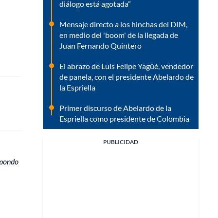
diálogo está agotada”
Mensaje directo a los hinchas del DIM,
en medio del 'boom' de la llegada de
Juan Fernando Quintero
El abrazo de Luis Felipe Yagüé, vendedor
de panela, con el presidente Abelardo de
la Espriella
Primer discurso de Abelardo de la
Espriella como presidente de Colombia
PUBLICIDAD
spondo