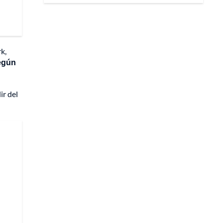
k,
según
ir del