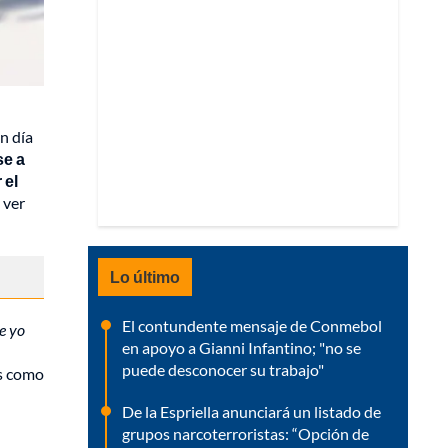
n día
se a
 el
 ver
Lo último
El contundente mensaje de Conmebol
e yo
en apoyo a Gianni Infantino; "no se
puede desconocer su trabajo"
as como
De la Espriella anunciará un listado de
grupos narcoterroristas: “Opción de