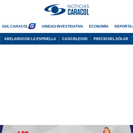
GOL CARACOL
UNIDAD INVESTIGATIVA
ECONOMÍA
REPORTA
ABELARDO DE LA ESPRIELLA
CASO BLESSD
PRECIO DEL DÓLAR
PUBLICIDAD