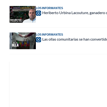
LOS INFORMANTES
Heriberto Urbina Lacouture, ganadero d
LOS INFORMANTES
Las ollas comunitarias se han convertid