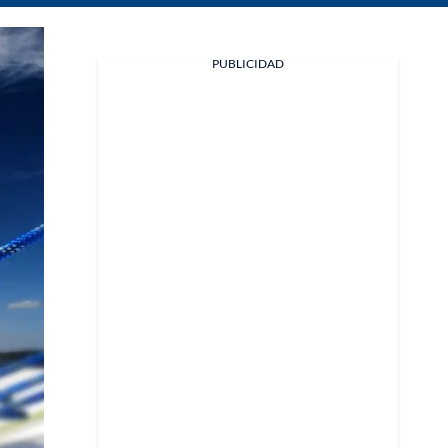
PUBLICIDAD
Facebook
X
Whatsapp
Copiar enlace
Telegram
LinkedIn