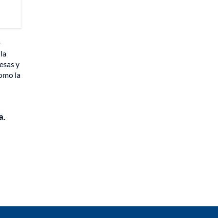
e
 la
esas y
como la
a.