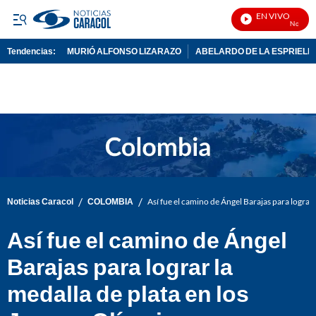
EN VIVO
Noticias 
Tendencias:
MURIÓ ALFONSO LIZARAZO
ABELARDO DE LA ESPRIELL
PUBLICIDAD
/
/
Noticias Caracol
COLOMBIA
Así fue el camino de Ángel Barajas para lograr
Así fue el camino de Ángel
Barajas para lograr la
medalla de plata en los