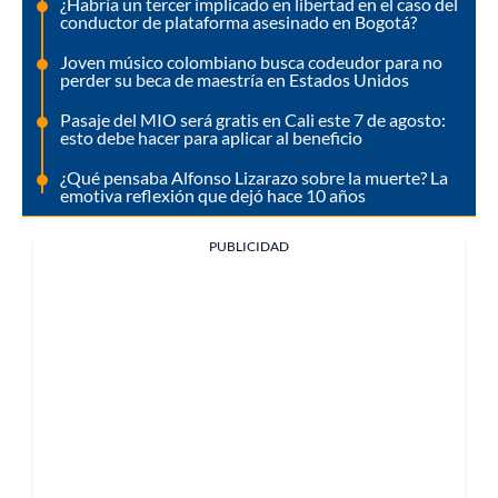
¿Habría un tercer implicado en libertad en el caso del
conductor de plataforma asesinado en Bogotá?
Joven músico colombiano busca codeudor para no
perder su beca de maestría en Estados Unidos
Pasaje del MIO será gratis en Cali este 7 de agosto:
esto debe hacer para aplicar al beneficio
¿Qué pensaba Alfonso Lizarazo sobre la muerte? La
emotiva reflexión que dejó hace 10 años
PUBLICIDAD