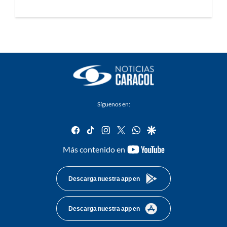
Síguenos en:
facebook
tiktok
instagram
twitter
whatsapp
google
youtube-
Más contenido en
footer
Descarga nuestra app en
Descarga nuestra app en