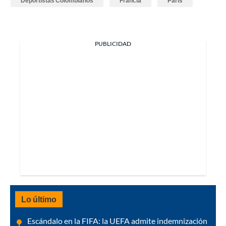
Deportistas Colombianos
Francia
París
PUBLICIDAD
Lo último
Escándalo en la FIFA: la UEFA admite indemnización