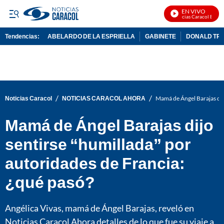
EN VIVO
Noticias Caracol En Viv
Tendencias:
ABELARDO DE LA ESPRIELLA
GABINETE
DONALD TR
PUBLICIDAD
/
/
Noticias Caracol
NOTICIAS CARACOL AHORA
Mamá de Ángel Barajas dijo
Mamá de Ángel Barajas dijo
sentirse “humillada” por
autoridades de Francia:
¿qué pasó?
Angélica Vivas, mamá de Ángel Barajas, reveló en
Noticias Caracol Ahora detalles de lo que fue su viaje a