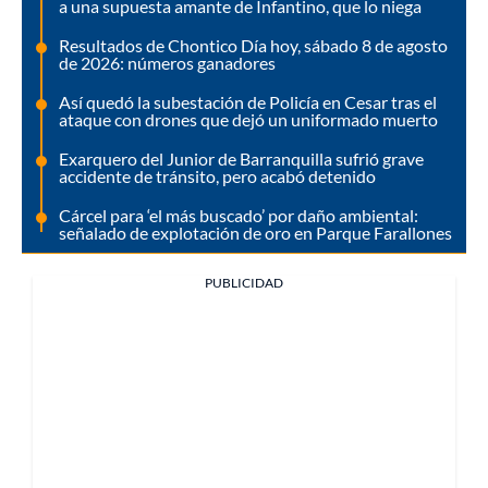
a una supuesta amante de Infantino, que lo niega
Resultados de Chontico Día hoy, sábado 8 de agosto
de 2026: números ganadores
Así quedó la subestación de Policía en Cesar tras el
ataque con drones que dejó un uniformado muerto
Exarquero del Junior de Barranquilla sufrió grave
accidente de tránsito, pero acabó detenido
Cárcel para ‘el más buscado’ por daño ambiental:
señalado de explotación de oro en Parque Farallones
PUBLICIDAD