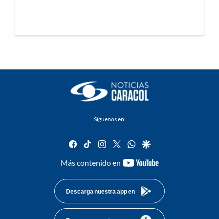
Síguenos en:
facebook
tiktok
instagram
twitter
whatsapp
google
youtube-
Más contenido en
footer
Descarga nuestra app en