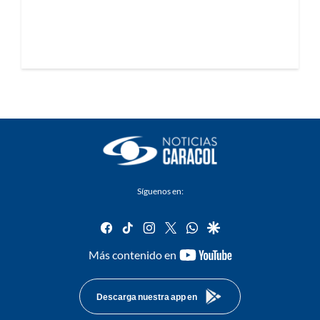
Síguenos en:
facebook
tiktok
instagram
twitter
whatsapp
google
youtube-
Más contenido en
footer
Descarga nuestra app en