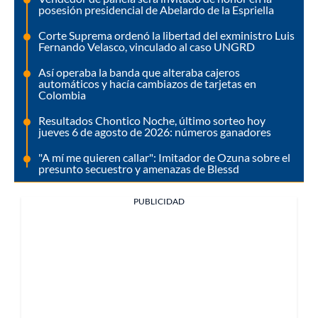
posesión presidencial de Abelardo de la Espriella
Corte Suprema ordenó la libertad del exministro Luis
Fernando Velasco, vinculado al caso UNGRD
Así operaba la banda que alteraba cajeros
automáticos y hacía cambiazos de tarjetas en
Colombia
Resultados Chontico Noche, último sorteo hoy
jueves 6 de agosto de 2026: números ganadores
"A mí me quieren callar": Imitador de Ozuna sobre el
presunto secuestro y amenazas de Blessd
PUBLICIDAD