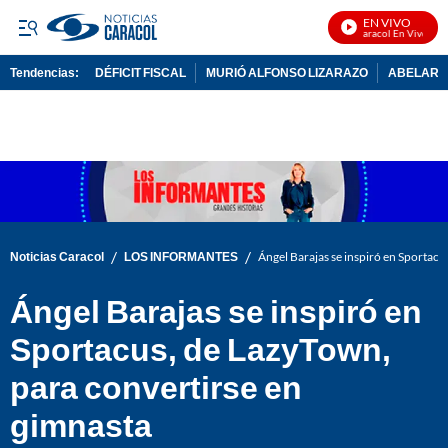
EN VIVO
Noticias Caracol En Vivo
Tendencias:
DÉFICIT FISCAL
MURIÓ ALFONSO LIZARAZO
ABELARDO
PUBLICIDAD
/
/
Noticias Caracol
LOS INFORMANTES
Ángel Barajas se inspiró en Sportacu
Ángel Barajas se inspiró en
Sportacus, de LazyTown,
para convertirse en
gimnasta