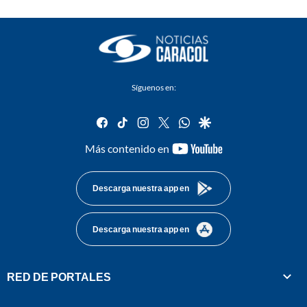
Síguenos en:
facebook
tiktok
instagram
twitter
whatsapp
google
youtube-
Más contenido en
footer
Descarga nuestra app en
Descarga nuestra app en
RED DE PORTALES