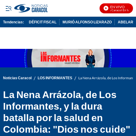
EN VIVO
Noticias Caracol En Vivo
Tendencias:
DÉFICIT FISCAL
MURIÓ ALFONSO LIZARAZO
ABELARDO
PUBLICIDAD
/
/
Noticias Caracol
LOS INFORMANTES
La Nena Arrázola, de Los Informantes,
La Nena Arrázola, de Los
Informantes, y la dura
batalla por la salud en
Colombia: "Dios nos cuide"