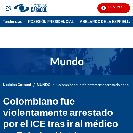
EN VIVO
Notic
Tendencias:
POSESIÓN PRESIDENCIAL
ABELARDO DE LA ESPRIELLA
PUBLICIDAD
/
/
Noticias Caracol
MUNDO
Colombiano fue violentamente arrestado por el IC
Colombiano fue
violentamente arrestado
por el ICE tras ir al médico