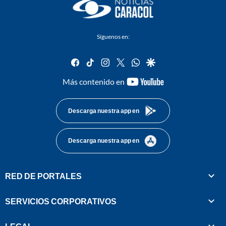
Síguenos en:
facebook
tiktok
instagram
twitter
whatsapp
google
youtube-
Más contenido en
footer
Descarga nuestra app en
Descarga nuestra app en
RED DE PORTALES
SERVICIOS CORPORATIVOS