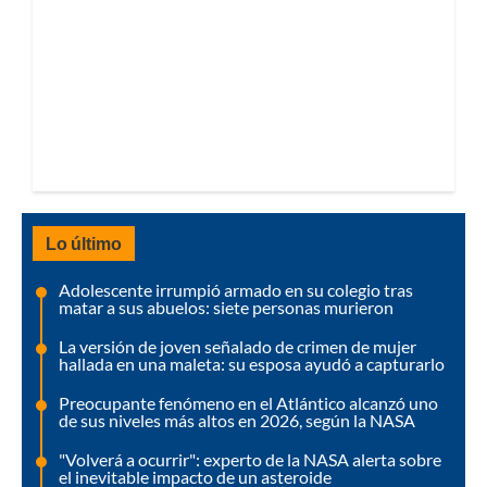
Lo último
Adolescente irrumpió armado en su colegio tras
matar a sus abuelos: siete personas murieron
La versión de joven señalado de crimen de mujer
hallada en una maleta: su esposa ayudó a capturarlo
Preocupante fenómeno en el Atlántico alcanzó uno
de sus niveles más altos en 2026, según la NASA
"Volverá a ocurrir": experto de la NASA alerta sobre
el inevitable impacto de un asteroide