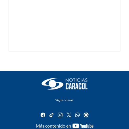
Síguenos en:
facebook
tiktok
instagram
twitter
whatsapp
google
youtube-
Más contenido en