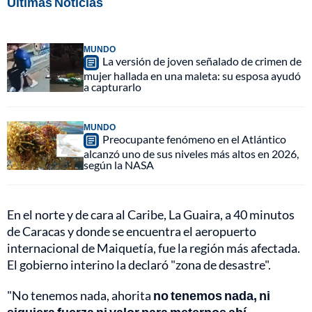
Últimas Noticias
MUNDO
La versión de joven señalado de crimen de
mujer hallada en una maleta: su esposa ayudó
a capturarlo
MUNDO
Preocupante fenómeno en el Atlántico
alcanzó uno de sus niveles más altos en 2026,
según la NASA
En el norte y de cara al Caribe, La Guaira, a 40 minutos
de Caracas y donde se encuentra el aeropuerto
internacional de Maiquetía, fue la región más afectada.
El gobierno interino la declaró "zona de desastre".
"No tenemos nada, ahorita
no tenemos nada, ni