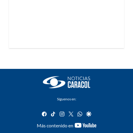
Síguenos en:
facebook
tiktok
instagram
twitter
whatsapp
google
youtube-
Más contenido en
footer