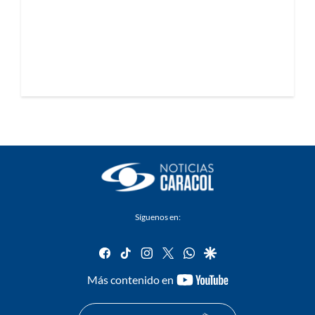
Síguenos en:
facebook
tiktok
instagram
twitter
whatsapp
google
youtube-
Más contenido en
footer