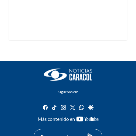
Síguenos en:
facebook
tiktok
instagram
twitter
whatsapp
google
youtube-
Más contenido en
footer