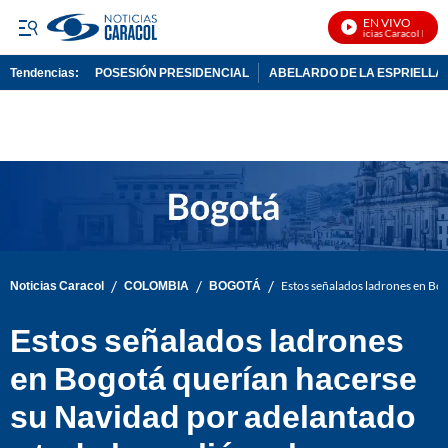
EN VIVO
Noticias Caracol En Vivo
Tendencias:
POSESIÓN PRESIDENCIAL
ABELARDO DE LA ESPRIELLA
PUBLICIDAD
/
/
/
Noticias Caracol
COLOMBIA
BOGOTÁ
Estos señalados ladrones en Bog
Estos señalados ladrones
en Bogotá querían hacerse
su Navidad por adelantado