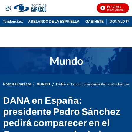
EN VIVO
Noticias Caracol En Viv
Tendencias:
ABELARDO DE LA ESPRIELLA
GABINETE
DONALD TR
PUBLICIDAD
/
/
Noticias Caracol
MUNDO
DANA en España: presidente Pedro Sánchez pedir
DANA en España:
presidente Pedro Sánchez
pedirá comparecer en el