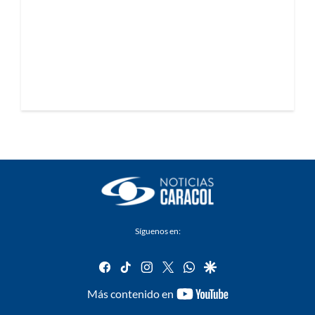
Síguenos en:
facebook
tiktok
instagram
twitter
whatsapp
google
youtube-
Más contenido en
footer