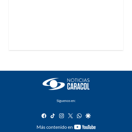
Síguenos en:
facebook
tiktok
instagram
twitter
whatsapp
google
youtube-
Más contenido en
footer