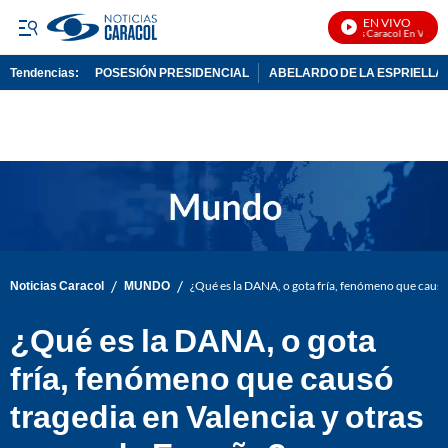
EN VIVO
Noticias Caracol En Vivo
Tendencias:
POSESIÓN PRESIDENCIAL
ABELARDO DE LA ESPRIELLA
PUBLICIDAD
/
/
Noticias Caracol
MUNDO
¿Qué es la DANA, o gota fría, fenómeno que causó
¿Qué es la DANA, o gota
fría, fenómeno que causó
tragedia en Valencia y otras