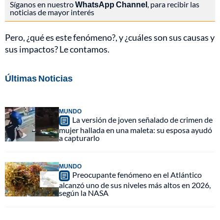
Síganos en nuestro
WhatsApp Channel
, para recibir las
noticias de mayor interés
Pero, ¿qué es este fenómeno?, y ¿cuáles son sus causas y
sus impactos? Le contamos.
Últimas Noticias
MUNDO
La versión de joven señalado de crimen de
mujer hallada en una maleta: su esposa ayudó
a capturarlo
MUNDO
Preocupante fenómeno en el Atlántico
alcanzó uno de sus niveles más altos en 2026,
según la NASA