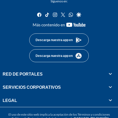
Síguenos en:
facebook
tiktok
instagram
twitter
whatsapp
google
youtube-
Más contenido en
footer
Descarga nuestra app en
Descarga nuestra app en
RED DE PORTALES
SERVICIOS CORPORATIVOS
LEGAL
El uso de este sitio web implica la aceptación de los
Términos y condiciones