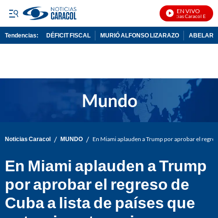
EN VIVO
Noticias Caracol En Vivo
Tendencias:
DÉFICIT FISCAL
MURIÓ ALFONSO LIZARAZO
ABELARDO
PUBLICIDAD
/
/
Noticias Caracol
MUNDO
En Miami aplauden a Trump por aprobar el regreso
En Miami aplauden a Trump
por aprobar el regreso de
Cuba a lista de países que