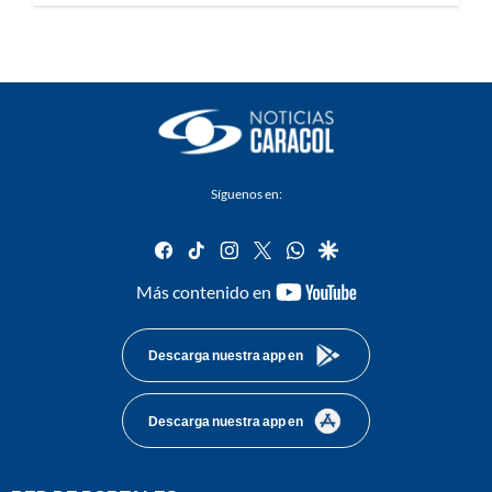
Síguenos en:
facebook
tiktok
instagram
twitter
whatsapp
google
youtube-
Más contenido en
footer
Descarga nuestra app en
Descarga nuestra app en