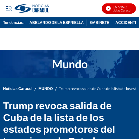
EN VIVO
Noticias Caracol En Vi
Tendencias:
ABELARDO DE LA ESPRIELLA
GABINETE
ACCIDENTE 
PUBLICIDAD
/
/
Noticias Caracol
MUNDO
Trump revoca salida de Cuba de la lista de los es
Trump revoca salida de
Cuba de la lista de los
estados promotores del