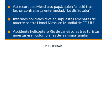
Así recordaba Messi a su papá, quien falleció tras
luchar contra larga enfermedad: "Lo disfrutaba"
Informes policiales revelan supuestas amenazas de
muerte contra Lionel Messi en Mundial de EE. UU.
Accidente helicóptero Río de Janeiro: las tres turistas
muertas eran colombianas de la misma familia
PUBLICIDAD