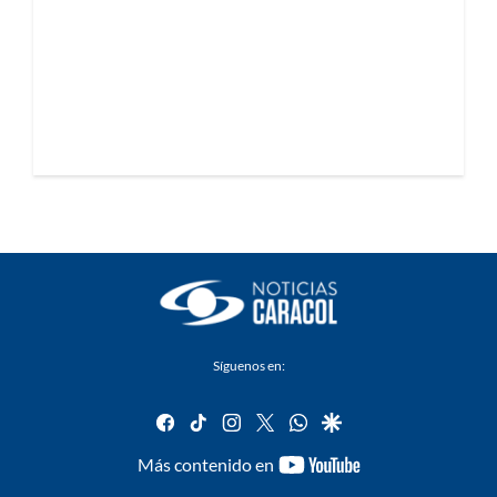
Síguenos en:
facebook
tiktok
instagram
twitter
whatsapp
google
youtube-
Más contenido en
footer