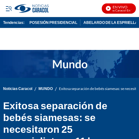
EN VIVO
Noticias Caracol En Vivo
Tendencias:
POSESIÓN PRESIDENCIAL
ABELARDO DE LA ESPRIELLA
PUBLICIDAD
/
/
Noticias Caracol
MUNDO
Exitosa separación de bebés siamesas: se necesita
Exitosa separación de
bebés siamesas: se
necesitaron 25