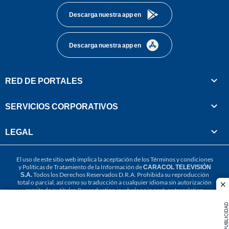
Descarga nuestra app en
Descarga nuestra app en
RED DE PORTALES
SERVICIOS CORPORATIVOS
LEGAL
El uso de este sitio web implica la aceptación de los
Términos y condiciones
y
Políticas de Tratamiento de la Información
de
CARACOL TELEVISIÓN
S.A.
Todos los Derechos Reservados D.R.A. Prohibida su reproducción
total o parcial, así como su traducción a cualquier idioma sin autorización
cl
escrita de su titular. Reproduction in whole or in part, or translation
without written permission is prohibited. All rights reserved 2025.
PUBLICIDAD
MIEMBRO DE: