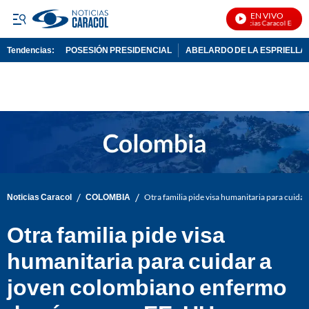
EN VIVO
Noticias Caracol En Vivo
Tendencias:
POSESIÓN PRESIDENCIAL
ABELARDO DE LA ESPRIELLA
PUBLICIDAD
/
/
Noticias Caracol
COLOMBIA
Otra familia pide visa humanitaria para cuida
Otra familia pide visa
humanitaria para cuidar a
joven colombiano enfermo