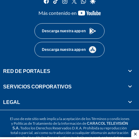
facebook
tiktok
instagram
twitter
whatsapp
google
youtube-
Más contenido en
footer
Descarga nuestra app en
Descarga nuestra app en
RED DE PORTALES
SERVICIOS CORPORATIVOS
LEGAL
El uso de este sitio web implica la aceptación de los
Términos y condiciones
y
Políticas de Tratamiento de la Información
de
CARACOL TELEVISIÓN
S.A.
Todos los Derechos Reservados D.R.A. Prohibida su reproducción
total o parcial, así como su traducción a cualquier idioma sin autorización
cl
escrita de su titular. Reproduction in whole or in part, or translation