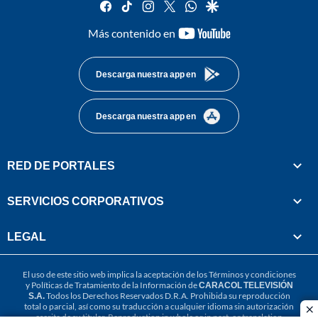
facebook
tiktok
instagram
twitter
whatsapp
google
youtube-
Más contenido en
footer
Descarga nuestra app en
Descarga nuestra app en
RED DE PORTALES
SERVICIOS CORPORATIVOS
LEGAL
El uso de este sitio web implica la aceptación de los
Términos y condiciones
y
Políticas de Tratamiento de la Información
de
CARACOL TELEVISIÓN
S.A.
Todos los Derechos Reservados D.R.A. Prohibida su reproducción
total o parcial, así como su traducción a cualquier idioma sin autorización
cl
escrita de su titular. Reproduction in whole or in part, or translation