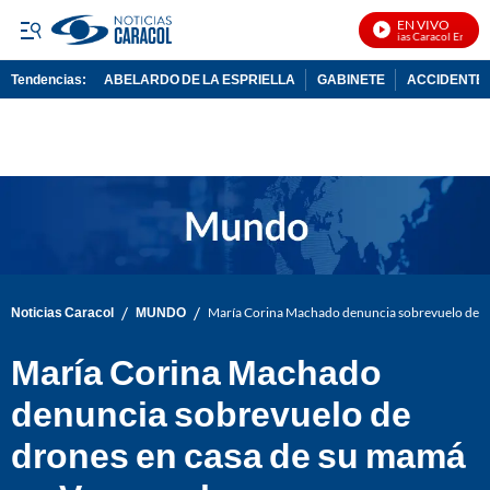
EN VIVO
Noticias Caracol En Vivo
Tendencias:
ABELARDO DE LA ESPRIELLA
GABINETE
ACCIDENTE 
PUBLICIDAD
/
/
Noticias Caracol
MUNDO
María Corina Machado denuncia sobrevuelo de d
María Corina Machado
denuncia sobrevuelo de
drones en casa de su mamá