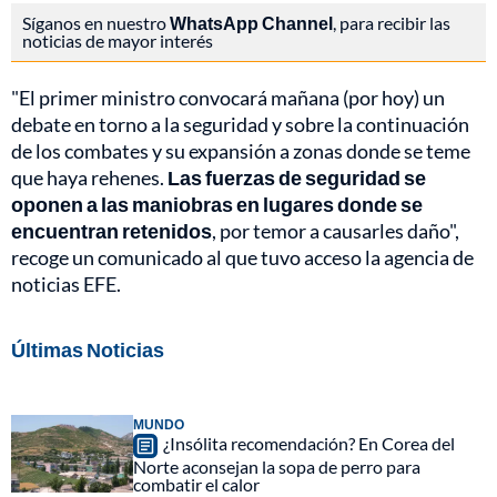
Síganos en nuestro
WhatsApp Channel
, para recibir las
noticias de mayor interés
"El primer ministro convocará mañana (por hoy) un
debate en torno a la seguridad y sobre la continuación
de los combates y su expansión a zonas donde se teme
que haya rehenes.
Las fuerzas de seguridad se
oponen a las maniobras en lugares donde se
encuentran retenidos
, por temor a causarles daño",
recoge un comunicado al que tuvo acceso la agencia de
noticias EFE.
Últimas Noticias
MUNDO
¿Insólita recomendación? En Corea del
Norte aconsejan la sopa de perro para
combatir el calor