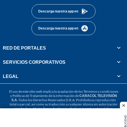
Descarga nuestra app en
Descarga nuestra app en
RED DE PORTALES
SERVICIOS CORPORATIVOS
LEGAL
El uso de este sitio web implica la aceptación de los
Términos y condiciones
y
Políticas de Tratamiento de la Información
de
CARACOL TELEVISIÓN
S.A.
Todos los Derechos Reservados D.R.A. Prohibida su reproducción
total o parcial, así como su traducción a cualquier idioma sin autorización
cl
escrita de su titular. Reproduction in whole or in part, or translation
without written permission is prohibited. All rights reserved 2025.
PUBLICIDAD
MIEMBRO DE: