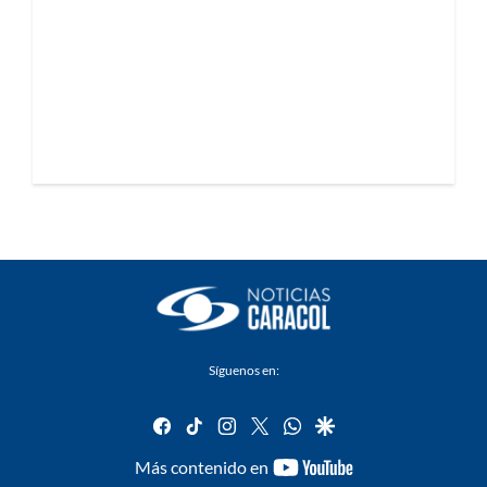
Síguenos en:
facebook
tiktok
instagram
twitter
whatsapp
google
youtube-
Más contenido en
footer