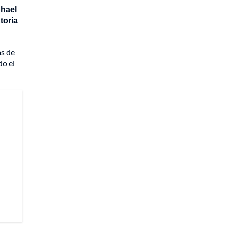
hael
toria
as de
do el