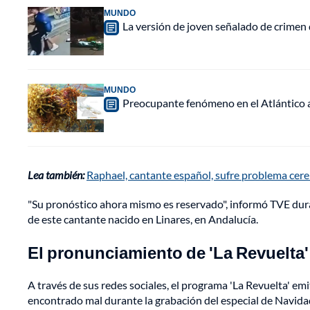
MUNDO
La versión de joven señalado de crimen 
MUNDO
Preocupante fenómeno en el Atlántico a
Lea también:
Raphael, cantante español, sufre problema cere
"Su pronóstico ahora mismo es reservado", informó TVE dura
de este cantante nacido en Linares, en Andalucía.
El pronunciamiento de 'La Revuelta'
A través de sus redes sociales, el programa 'La Revuelta' e
encontrado mal durante la grabación del especial de Navida