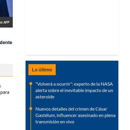
to: AFP
idente
Lo último
"Volverá a ocurrir": experto de la NASA
s
alerta sobre el inevitable impacto de un
 para
asteroide
Nuevos detalles del crimen de César
Gastélum, influencer asesinado en plena
transmisión en vivo