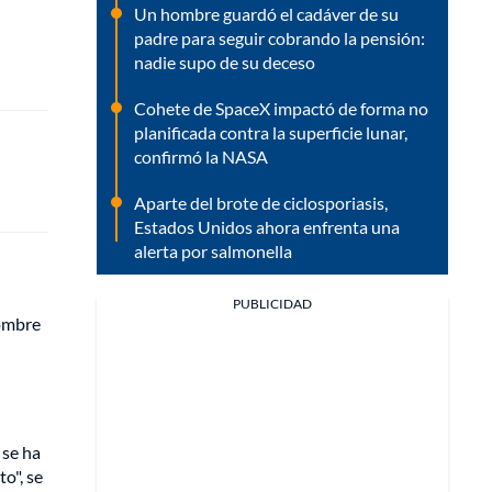
Un hombre guardó el cadáver de su
padre para seguir cobrando la pensión:
nadie supo de su deceso
Cohete de SpaceX impactó de forma no
planificada contra la superficie lunar,
confirmó la NASA
Aparte del brote de ciclosporiasis,
Estados Unidos ahora enfrenta una
alerta por salmonella
PUBLICIDAD
nombre
 se ha
o", se