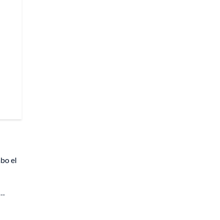
bo el
s…