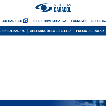
GOL CARACOL
UNIDAD INVESTIGATIVA
ECONOMÍA
REPORTA
LFONSO LIZARAZO
ABELARDO DE LA ESPRIELLA
PRECIO DEL DÓLAR
PUBLICIDAD