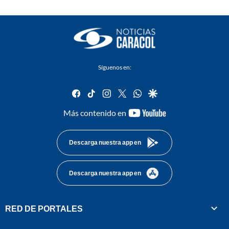
Síguenos en:
facebook
tiktok
instagram
twitter
whatsapp
google
youtube-
Más contenido en
footer
Descarga nuestra app en
Descarga nuestra app en
RED DE PORTALES