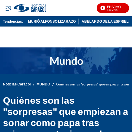
EN VIVO
No
Tendencias:
MURIÓ ALFONSO LIZARAZO
ABELARDO DE LA ESPRIELL
PUBLICIDAD
/
/
Noticias Caracol
MUNDO
Quiénes son las "sorpresas" que empiezan a sona
Quiénes son las
"sorpresas" que empiezan a
sonar como papa tras