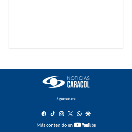
Síguenos en:
facebook
tiktok
instagram
twitter
whatsapp
google
youtube-
Más contenido en
footer