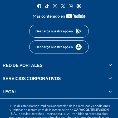
facebook
tiktok
instagram
twitter
whatsapp
google
youtube-
Más contenido en
footer
Descarga nuestra app en
Descarga nuestra app en
RED DE PORTALES
SERVICIOS CORPORATIVOS
LEGAL
El uso de este sitio web implica la aceptación de los
Términos y condiciones
y
Políticas de Tratamiento de la Información
de
CARACOL TELEVISIÓN
S.A.
Todos los Derechos Reservados D.R.A. Prohibida su reproducción
total o parcial, así como su traducción a cualquier idioma sin autorización