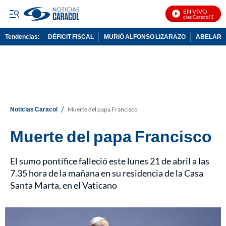
EN VIVO
Noticias Caracol En Vivo
Tendencias:
DÉFICIT FISCAL
MURIÓ ALFONSO LIZARAZO
ABELARDO
PUBLICIDAD
/
Noticias Caracol
Muerte del papa Francisco
Muerte del papa Francisco
El sumo pontífice falleció este lunes 21 de abril a las
7.35 hora de la mañana en su residencia de la Casa
Santa Marta, en el Vaticano