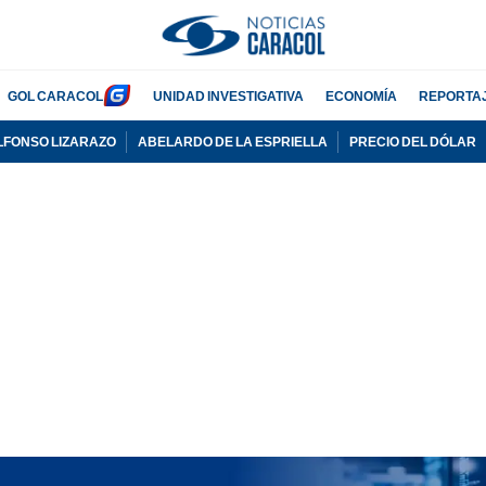
GOL CARACOL
UNIDAD INVESTIGATIVA
ECONOMÍA
REPORTA
LFONSO LIZARAZO
ABELARDO DE LA ESPRIELLA
PRECIO DEL DÓLAR
PUBLICIDAD