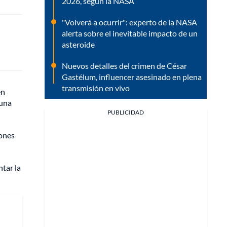
2026, según la NASA
"Volverá a ocurrir": experto de la NASA
alerta sobre el inevitable impacto de un
asteroide
Nuevos detalles del crimen de César
Gastélum, influencer asesinado en plena
transmisión en vivo
en
 una
PUBLICIDAD
iones
ntar la