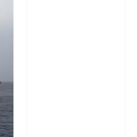
X
Whatsapp
Copiar enlace
Telegram
LinkedIn