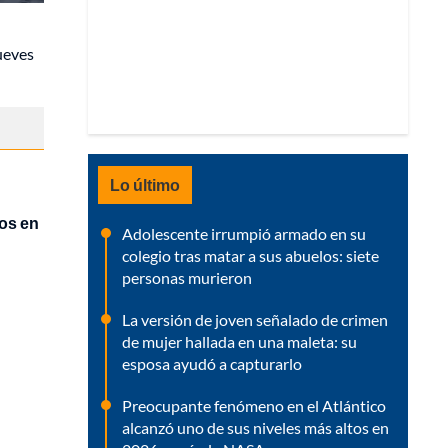
jueves
Lo último
ños en
Adolescente irrumpió armado en su
colegio tras matar a sus abuelos: siete
personas murieron
La versión de joven señalado de crimen
de mujer hallada en una maleta: su
esposa ayudó a capturarlo
Preocupante fenómeno en el Atlántico
alcanzó uno de sus niveles más altos en