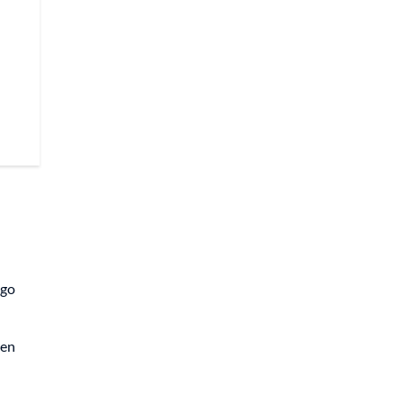
ego
 en